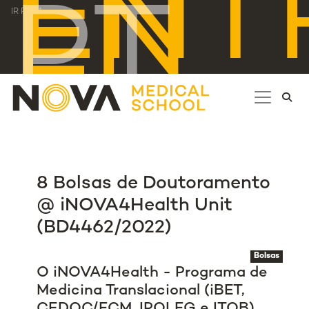
ENT
EN
PT
IR PARA...
8 Bolsas de Doutoramento
@ iNOVA4Health Unit
(BD4462/2022)
Bolsas
O iNOVA4Health - Programa de
Medicina Translacional (iBET,
CEDOC/FCM, IPOLFG e ITQB)