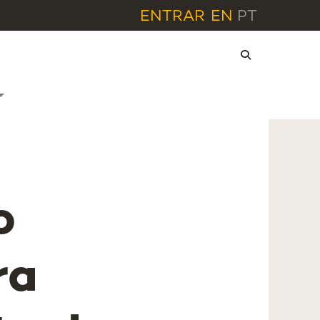
ENTRAR
EN
PT
o
ra