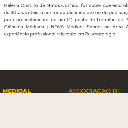
Helena Cristina de Matos Canhão, faz saber que está a
de 30 dias úteis, a contar do dia imediato ao da publicaç
para preenchimento de um (1) posto de trabalho de 
Ciências Médicas | NOVA Medical School na Área A
experiência profissional relevante em Reumatologia.
 MEDICAL
ASSOCIAÇÃO DE
OL - LISBOA
ESTUDANTES
O MÁRTIRES DA
ALUMNI
A, 130
NOTÍCIAS