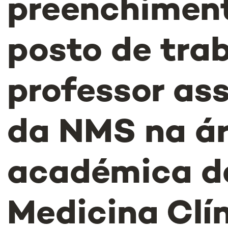
preenchimen
posto de tra
professor as
da NMS na á
académica d
Medicina Clí