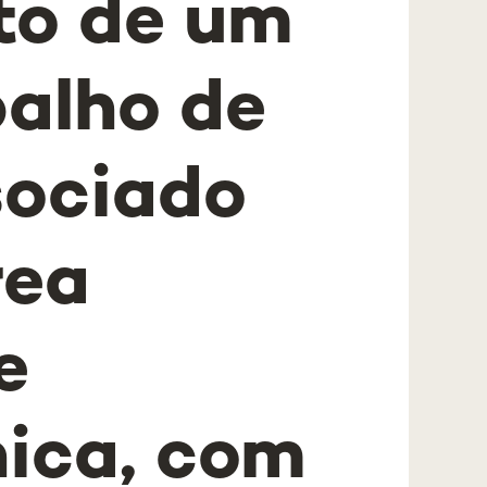
to de um
balho de
sociado
rea
e
nica, com