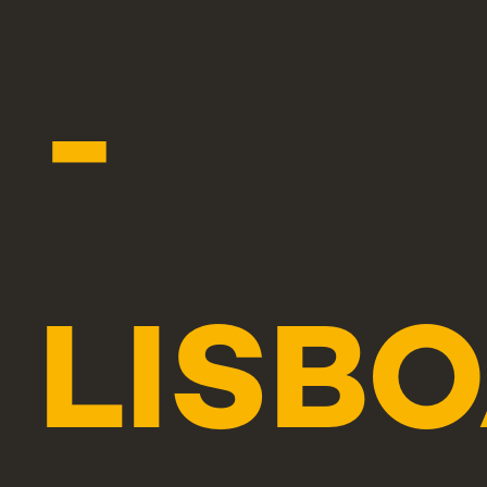
-
LISB