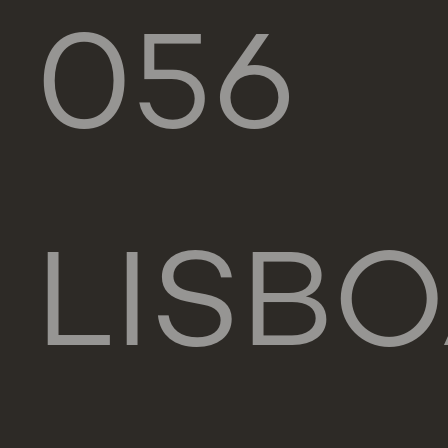
056
LISB