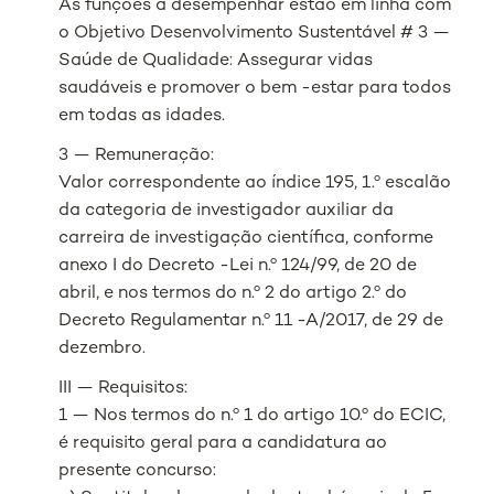
As funções a desempenhar estão em linha com
o Objetivo Desenvolvimento Sustentável # 3 —
Saúde de Qualidade: Assegurar vidas
saudáveis e promover o bem -estar para todos
em todas as idades.
3 — Remuneração:
Valor correspondente ao índice 195, 1.º escalão
da categoria de investigador auxiliar da
carreira de investigação científica, conforme
anexo I do Decreto -Lei n.º 124/99, de 20 de
abril, e nos termos do n.º 2 do artigo 2.º do
Decreto Regulamentar n.º 11 -A/2017, de 29 de
dezembro.
III — Requisitos:
1 — Nos termos do n.º 1 do artigo 10.º do ECIC,
é requisito geral para a candidatura ao
presente concurso: