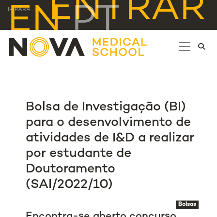
ENTRAR
EN
PT
IR PARA...
Bolsa de Investigação (BI)
para o desenvolvimento de
atividades de I&D a realizar
por estudante de
Doutoramento
(SAI/2022/10)
Bolsas
Encontra-se aberto concurso