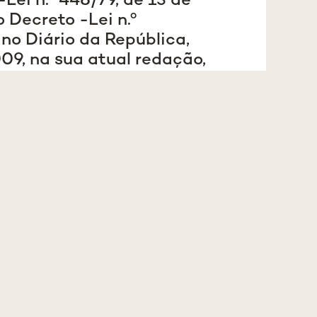
Lei n.º 448/79, de 13 de
 Decreto -Lei n.º
no Diário da República,
2009, na sua atual redação,
retora da Faculdade de
va de Lisboa, Professora
nhão, faz saber que está
de promoção, pelo prazo
iato ao da publicação
 para preenchimento
ssor Associado da
VA
 Medicina Clínica, com