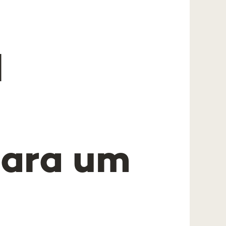
l
ara um