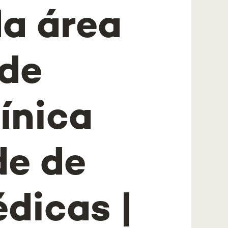
da área
de
ínica
de de
dicas |