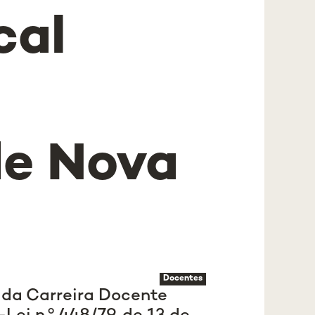
cal
de Nova
Docentes
o da Carreira Docente