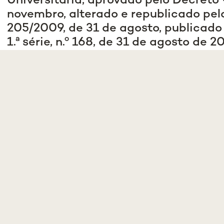
Universitária, aprovado pelo Decreto -
novembro, alterado e republicado pelo
205/2009, de 31 de agosto, publicado 
1.ª série, n.º 168, de 31 de agosto de 
por delegação de competências, a Di
Ciências Médicas da Universidade No
Doutora Helena Cristina de Matos Ca
aberto concurso documental interno 
de 30 dias úteis, acontar do dia imed
deste Edital no Diário da República,
de um (1) posto de trabalho de Profe
Faculdade de Ciências Médicas | NO
Medical School na área académica de
experiência cientifica e pedagógica
relevante em Microbiologia.