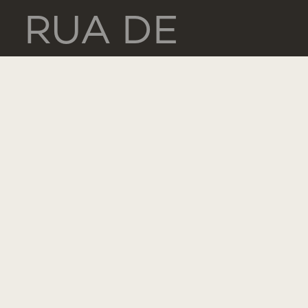
RUA DE
LUANDA
166,
2775-233
PAREDE