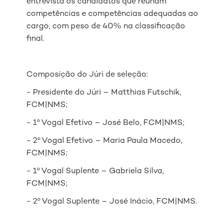
entrevista os candidatos que reúnam
competências e competências adequadas ao
cargo, com peso de 40% na classificação
final.
Composição do Júri de seleção:
- Presidente do Júri – Matthias Futschik,
FCM|NMS;
- 1º Vogal Efetivo – José Belo, FCM|NMS;
- 2º Vogal Efetivo – Maria Paula Macedo,
FCM|NMS;
- 1º Vogal Suplente – Gabriela Silva,
FCM|NMS;
- 2º Vogal Suplente – José Inácio, FCM|NMS.