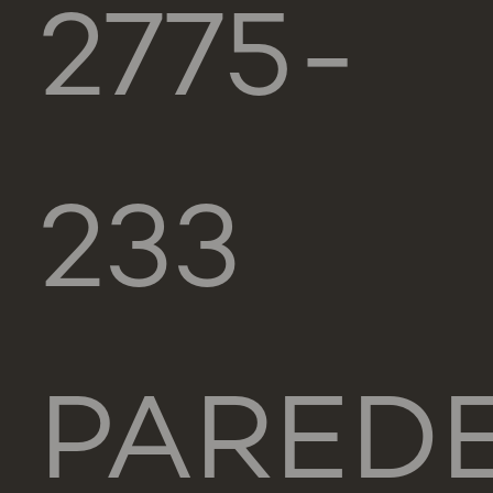
2775-
233
PARED