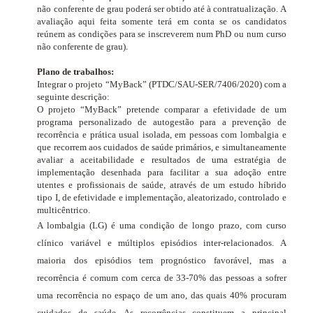
não conferente de grau poderá ser obtido até à contratualização. A
avaliação aqui feita somente terá em conta se os candidatos
reúnem as condições para se inscreverem num PhD ou num curso
não conferente de grau).
Plano de trabalhos:
Integrar o projeto “MyBack” (PTDC/SAU-SER/7406/2020) com a
seguinte descrição:
O projeto “MyBack” pretende comparar a efetividade de um
programa personalizado de autogestão para a prevenção de
recorrência e prática usual isolada, em pessoas com lombalgia e
que recorrem aos cuidados de saúde primários, e simultaneamente
avaliar a aceitabilidade e resultados de uma estratégia de
implementação desenhada para facilitar a sua adoção entre
utentes e profissionais de saúde, através de um estudo híbrido
tipo I, de efetividade e implementação, aleatorizado, controlado e
multicêntrico.
A lombalgia (LG) é uma condição de longo prazo, com curso
clínico variável e múltiplos episódios inter-relacionados. A
maioria dos episódios tem prognóstico favorável, mas a
recorrência é comum com cerca de 33-70% das pessoas a sofrer
uma recorrência no espaço de um ano, das quais 40% procuram
cuidados de saúde. As recorrências constituem a principal