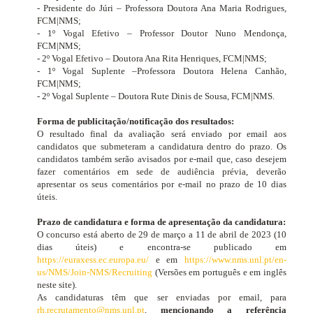
- Presidente do Júri – Professora Doutora Ana Maria Rodrigues,
FCM|NMS;
- 1º Vogal Efetivo – Professor Doutor Nuno Mendonça,
FCM|NMS;
- 2º Vogal Efetivo – Doutora Ana Rita Henriques, FCM|NMS;
- 1º Vogal Suplente –Professora Doutora Helena Canhão,
FCM|NMS;
- 2º Vogal Suplente – Doutora Rute Dinis de Sousa, FCM|NMS.
Forma de publicitação/notificação dos resultados:
O resultado final da avaliação será enviado por email aos
candidatos que submeteram a candidatura dentro do prazo. Os
candidatos também serão avisados ​​por e-mail que, caso desejem
fazer comentários em sede de audiência prévia, deverão
apresentar os seus comentários por e-mail no prazo de 10 dias
úteis.
Prazo de candidatura e forma de apresentação da candidatura:
O concurso está aberto de 29 de março a 11 de abril de 2023
(10
dias úteis)
e encontra-se publicado em
https://euraxess.ec.europa.eu/
e em
https://www.nms.unl.pt/en-
us/NMS/Join-NMS/Recruiting
(Versões em português e em inglês
neste site).
As candidaturas têm que ser enviadas por email, para
rh.recrutamento@nms.unl.pt
,
mencionando a referência