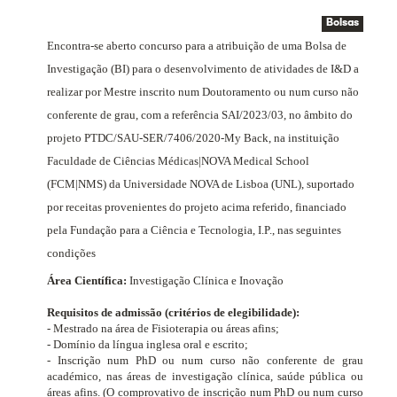
Bolsas
Encontra-se aberto concurso para a atribuição de uma Bolsa de
Investigação (BI) para o desenvolvimento de atividades de I&D a
realizar por Mestre inscrito num Doutoramento ou num curso não
conferente de grau, com a referência SAI/2023/03, no âmbito do
projeto PTDC/SAU-SER/7406/2020-My Back, na instituição
Faculdade de Ciências Médicas|NOVA Medical School
(FCM|NMS) da Universidade NOVA de Lisboa (UNL), suportado
por receitas provenientes do projeto acima referido, financiado
pela
Fundação para a Ciência e Tecnologia, I.P.,
nas seguintes
condições
Área Científica:
Investigação Clínica e Inovação
Requisitos de admissão (critérios de elegibilidade):
- Mestrado na área de Fisioterapia ou áreas afins;
- Domínio da língua inglesa oral e escrito;
- Inscrição num PhD ou num curso não conferente de grau
académico, nas áreas de investigação clínica, saúde pública ou
áreas afins. (O comprovativo de inscrição num PhD ou num curso