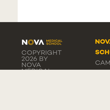
NOV
SCH
COPYRIGHT
2026 BY
CAM
NOVA
MEDICAL
DA P
SCHOOL
POLÍTICA
116
DE
POR
PRIVACIDADE
TERMOS DE
NOV
USO