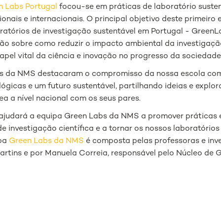
n Labs Portugal
focou-se em práticas de laboratório susten
ionais e internacionais. O principal objetivo deste primeiro
oratórios de investigação sustentável em Portugal - GreenL
xão sobre como reduzir o impacto ambiental da investigaçã
pel vital da ciência e inovação no progresso da sociedade
es da NMS destacaram o compromisso da nossa escola com
ógicas e um futuro sustentável, partilhando ideias e explo
ea a nível nacional com os seus pares.
 ajudará a equipa Green Labs da NMS a promover práticas 
e investigação científica e a tornar os nossos laboratório
ipa
Green Labs da NMS
é composta pelas professoras e inv
Martins e por Manuela Correia, responsável pelo Núcleo de 