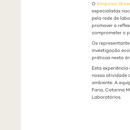
O
Simpósio Gree
especialistas nac
pela rede de lab
promover a refle
comprometer o pa
Os representant
investigação ecol
práticas nesta ár
Esta experiência
nossa atividade d
ambiente. A equ
Faria, Catarina 
Laboratórios.