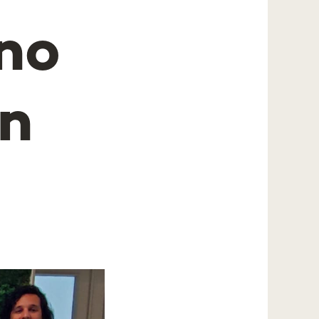
no
en