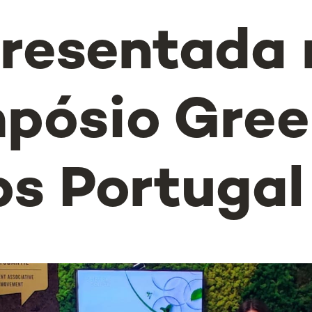
presentada 
mpósio Gre
s Portugal