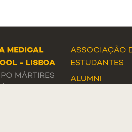
A MEDICAL
ASSOCIAÇÃO 
OOL - LISBOA
ESTUDANTES
PO MÁRTIRES
ALUMNI
ÁTRIA, 130
NOTÍCIAS
9-056 LISBOA
EVENTOS
TUGAL
PRÉMIOS E
A MEDICAL