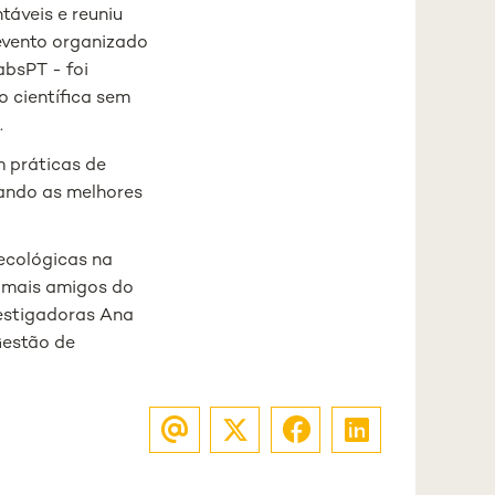
táveis e reuniu
 evento organizado
absPT - foi
o científica sem
.
 práticas de
rando as melhores
ecológicas na
s mais amigos do
estigadoras Ana
Gestão de