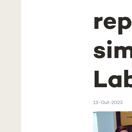
re
si
Lab
13-Out-2023