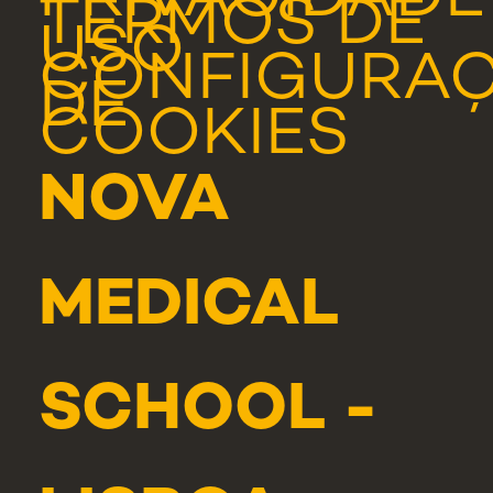
TERMOS DE
USO
CONFIGURA
DE
COOKIES
NOVA
MEDICAL
SCHOOL -