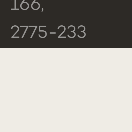
166,
2775-233
PAREDE
PORTUGAL
GERAL