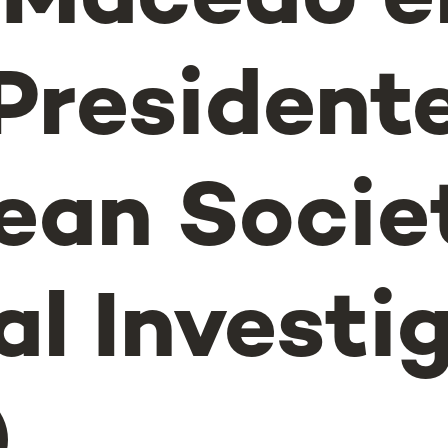
 Macedo el
President
ean Societ
al Investi
)