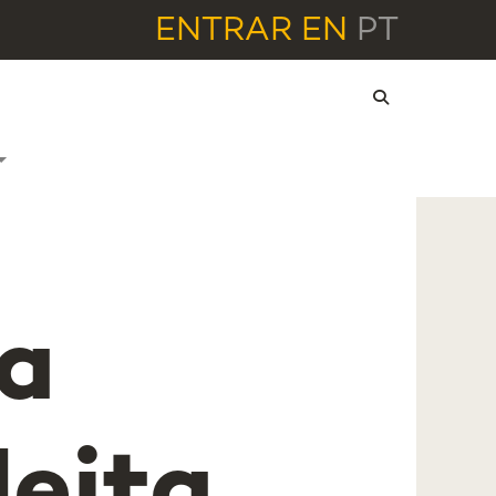
ENTRAR
EN
PT
ia