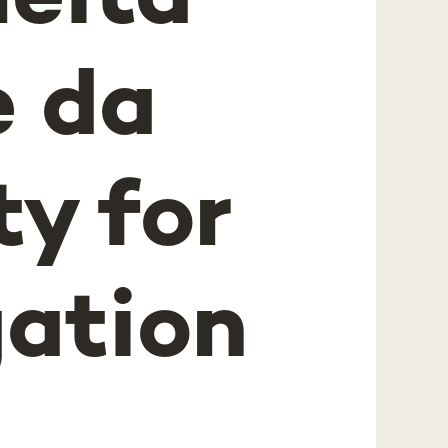
eita
e da
y for
gation