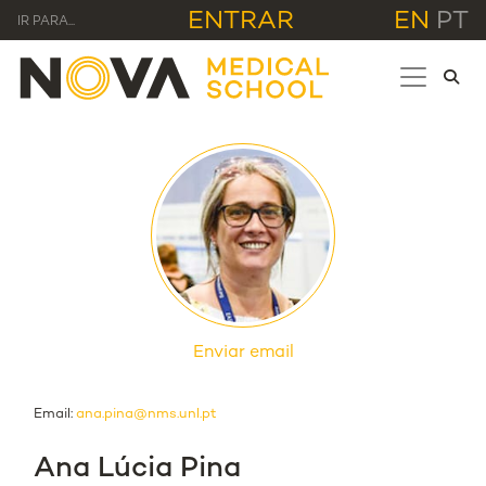
ENTRAR
EN
PT
IR PARA...
Enviar email
Email:
ana.pina@nms.unl.pt
Ana Lúcia Pina