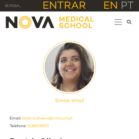
ENTRAR
EN
PT
IR PARA...
Enviar email
Email:
beatriz.oliveira@nms.unl.pt
Telefone:
218803053