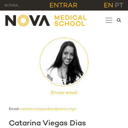
ENTRAR
EN
PT
IR PARA...
Enviar email
Email:
catarina.viegasdias@nms.unl.pt
Catarina Viegas Dias