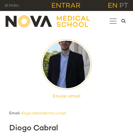
ENTRAR
EN
PT
IR PARA...
Enviar email
Email:
diogo.cabral@nms.unl.pt
Diogo Cabral