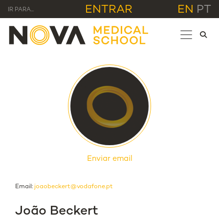
ENTRAR
EN
PT
IR PARA...
Enviar email
Email:
joaobeckert@vodafone.pt
João Beckert