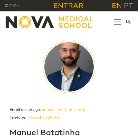
ENTRAR
EN
PT
IR PARA...
Email de serviço:
admissions@nms.unl.pt
Telefone:
+351 210 529 766
Manuel Batatinha