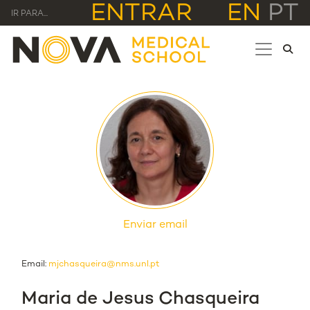
ENTRAR
EN
PT
IR PARA...
Enviar email
Email:
mjchasqueira@nms.unl.pt
Maria de Jesus Chasqueira