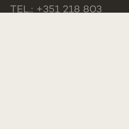
TEL.: +351 218 803
000
LISTA DE
CONTACTOS
ELOGIOS,
SUGESTÕES E
RECLAMAÇÕES