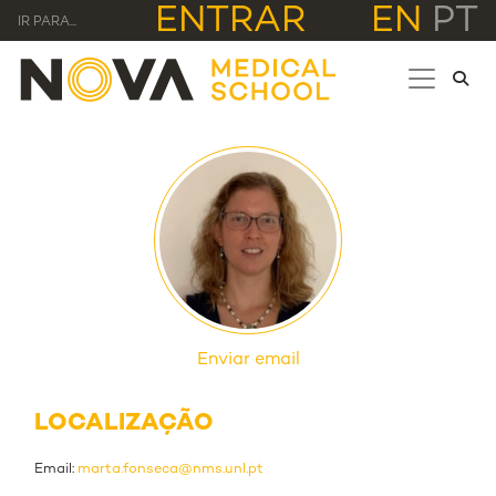
ENTRAR
EN
PT
IR PARA...
Enviar email
LOCALIZAÇÃO
Email:
marta.fonseca@nms.unl.pt