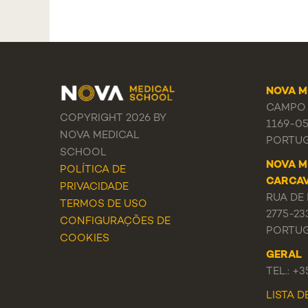
NOVA M
CAMPO 
COPYRIGHT 2026 BY
1169-0
NOVA MEDICAL
PORTU
SCHOOL
NOVA M
POLÍTICA DE
CARCA
PRIVACIDADE
RUA DE 
TERMOS DE USO
2775-23
CONFIGURAÇÕES DE
PORTU
COOKIES
GERAL
TEL.: +
LISTA 