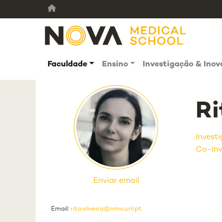
Faculdade
Ensino
Investigação & Ino
Ri
Invest
Co-Inv
Enviar email
Email:
rita.oliveira@nms.unl.pt