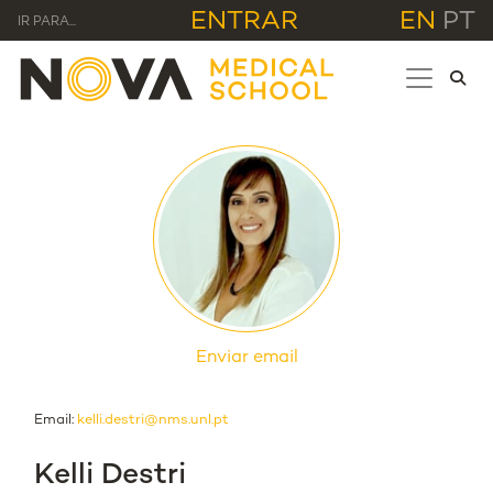
ENTRAR
EN
PT
IR PARA...
Enviar email
Email:
kelli.destri@nms.unl.pt
Kelli Destri