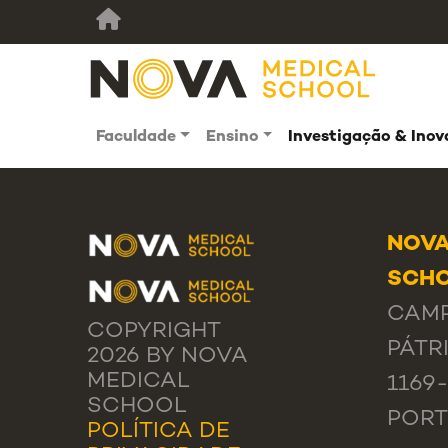
Faculdade
Ensino
Investigação & Ino
NOVA
SCHO
CAMP
COPYRIGHT
PÁTRI
2026 BY NOVA
MEDICAL
1169
SCHOOL
POR
POLÍTICA DE