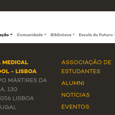
vação
Comunidade
Biblioteca
Escola do Futuro
 MEDICAL
ASSOCIAÇÃO DE
OL - LISBOA
ESTUDANTES
O MÁRTIRES DA
ALUMNI
A, 130
NOTÍCIAS
-056 LISBOA
EVENTOS
TUGAL