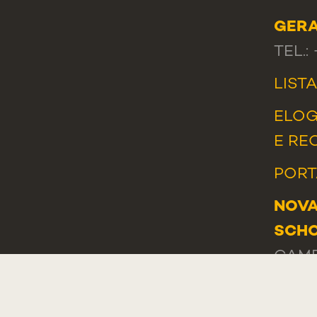
GER
TEL.:
LIST
ELOG
E RE
PORT
NOVA
SCHO
CAMP
PÁTRI
1169