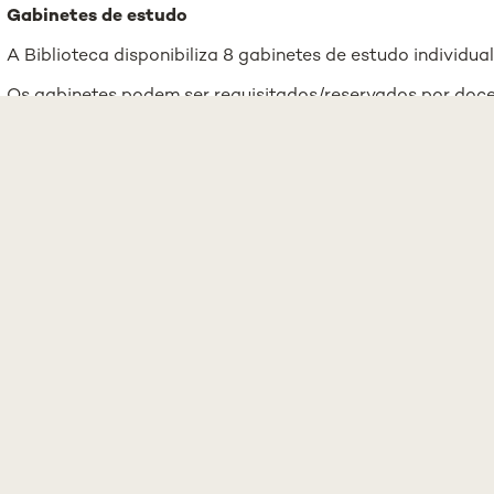
Gabinetes de estudo
A Biblioteca disponibiliza 8 gabinetes de estudo individual
Os gabinetes podem ser requisitados/reservados por doce
mediante inscrição prévia com apresentação do Cartão 
VA
ASSOCIAÇ