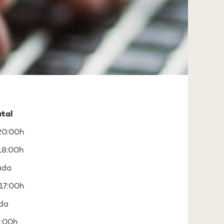
atal
20:00h
18:00h
ada
17:00h
da
1:00h