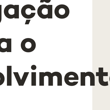
gação
a o
olviment