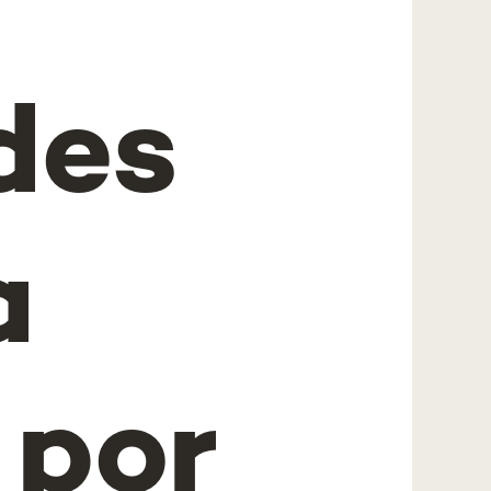
des
a
 por