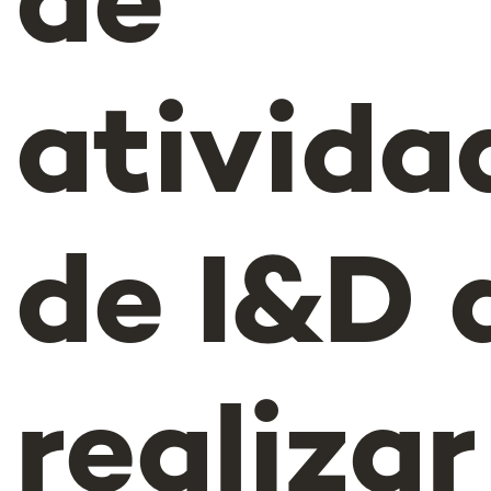
de
ativida
de I&D 
realizar