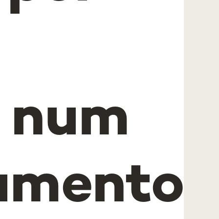
o num
amento