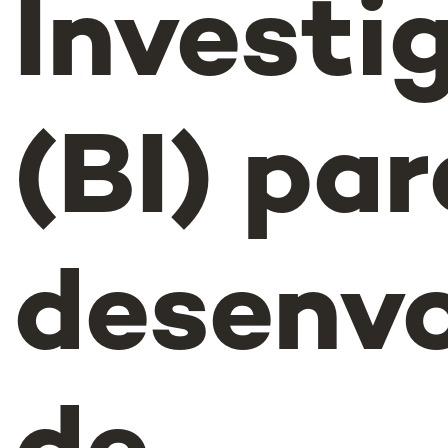
Investi
(BI) par
desenv