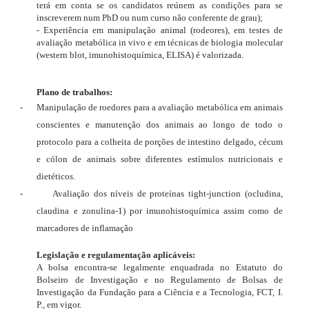
terá em conta se os candidatos reúnem as condições para se
inscreverem num PhD ou num curso não conferente de grau);
- Experiência em manipulação animal (rodeores), em testes de
avaliação metabólica
in vivo
e em técnicas de biologia molecular
(western blot, imunohistoquímica, ELISA) é valorizada.
Plano de trabalhos:
-
Manipulação de roedores para a avaliação metabólica em animais
conscientes e manutenção dos animais ao longo de todo o
protocolo para a colheita de porções de intestino delgado, cécum
e cólon de animais sobre diferentes estímulos nutricionais e
dietéticos.
-
Avaliação dos níveis de proteínas tight-junction (ocludina,
claudina e zonulina-1) por imunohistoquímica assim como de
marcadores de inflamação
Legislação e regulamentação aplicáveis:
A bolsa encontra-se legalmente enquadrada no Estatuto do
Bolseiro de Investigação e no Regulamento de Bolsas de
Investigação da Fundação para a Ciência e a Tecnologia, FCT, I.
P., em vigor.