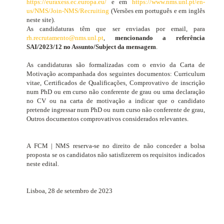
https://euraxess.ec.europa.eu/
e em
https://www.nms.unl.pt/en-
us/NMS/Join-NMS/Recruiting
(Versões em português e em inglês
neste site).
As candidaturas têm que ser enviadas por email, para
rh.recrutamento@nms.unl.pt
,
mencionando a referência
SAI/2023/12 no Assunto/Subject da mensagem
.
As candidaturas são formalizadas com o envio da Carta de
Motivação acompanhada dos seguintes documentos:
Curriculum
vitae
, Certificados de Qualificações, Comprovativo de inscrição
num PhD ou em curso não conferente de grau ou uma declaração
no CV ou na carta de motivação a indicar que o candidato
pretende ingressar num PhD ou num curso não conferente de grau,
Outros documentos comprovativos considerados relevantes.
A FCM | NMS reserva-se no direito de não conceder a bolsa
proposta se os candidatos não satisfizerem os requisitos indicados
neste edital.
Lisboa, 28 de setembro de 2023