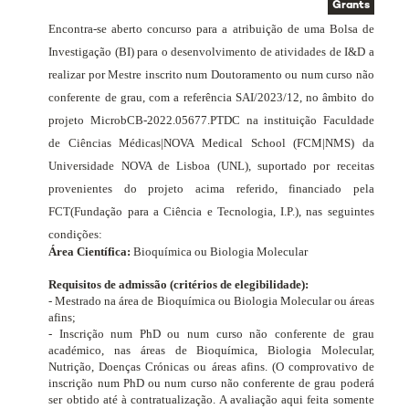
Grants
Encontra-se aberto concurso para a atribuição de uma Bolsa de
Investigação (BI) para o desenvolvimento de atividades de I&D a
realizar por Mestre inscrito num Doutoramento ou num curso não
conferente de grau, com a referência SAI/2023/12, no âmbito do
projeto
MicrobCB-2022.05677.PTDC
na instituição Faculdade
de Ciências Médicas|NOVA Medical School (FCM|NMS) da
Universidade NOVA de Lisboa (UNL), suportado por receitas
provenientes do projeto acima referido, financiado pela
FCT
(Fundação para a Ciência e Tecnologia, I.P.)
, nas seguintes
condições:
Área Científica:
Bioquímica ou Biologia Molecular
Requisitos de admissão (critérios de elegibilidade):
- Mestrado na área de Bioquímica ou Biologia Molecular ou áreas
afins;
- Inscrição num PhD ou num curso não conferente de grau
académico, nas áreas de Bioquímica, Biologia Molecular,
Nutrição, Doenças Crónicas ou áreas afins. (O comprovativo de
inscrição num PhD ou num curso não conferente de grau poderá
ser obtido até à contratualização. A avaliação aqui feita somente