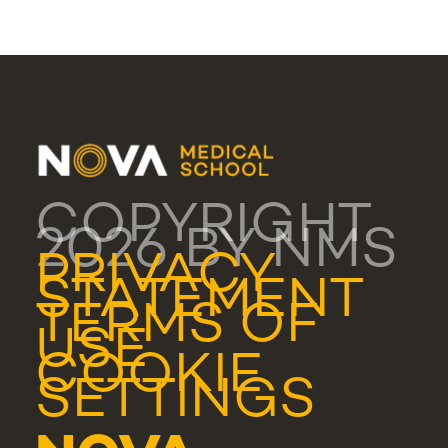
COPYRIGHT
2026 BY NMS
PRIVACY
STATEMENT
TERMS OF
USE
COOKIE
SETTINGS