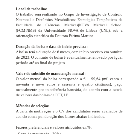
Local de trabalho:
O trabalho será realizado no Grupo de Investigação de Controlo
Neuronal e Distúrbios Metabólicos: Estratégias Terapêuticas
da
Faculdade de Ciências Médicas|NOVA Medical School
(FCM|NMS) da Universidade NOVA de Lisboa (UNL), sob a
orientação científica da Doutora Fátima Martins.
Duração da bolsa e data de início prevista:
A bolsa terá a duração de 6 meses, com início previsto em outubro
de 2023. O contrato de bolsa é eventualmente renovado por igual
período até ao final do projeto.
Valor do subsídio de manutenção mensal:
O valor mensal da bolsa corresponde a € 1199,64 (mil cento e
noventa e nove euros e sessenta e quatro cêntimos), pago
mensalmente por transferência bancária, de acordo com a tabela
de valores das bolsas da FCT, I.P.
Métodos de seleção:
A carta de motivação e o CV dos candidatos serão avaliados de
acordo com a ponderação dos fatores abaixo indicados.
Fatores preferenciais e valores atribuídos em%:
- Carta de motivação - 30%;