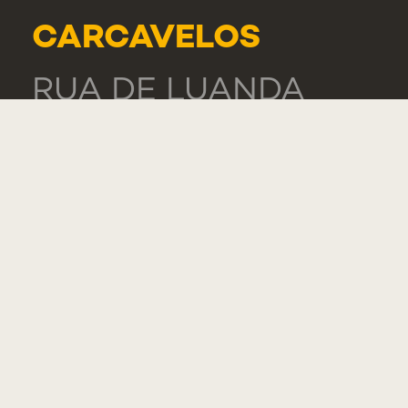
CARCAVELOS
RUA DE LUANDA
166,
2775-233 PAREDE
PORTUGAL
GERAL
TEL.: +351 218 803