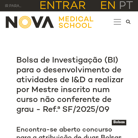
ENTRAR
EN
PT
IR PARA...
Bolsa de Investigação (BI)
para o desenvolvimento de
atividades de I&D a realizar
por Mestre inscrito num
curso não conferente de
grau - Ref.ª SF/2025/09
Bolsas
Encontra-se aberto concurso
para a atribuição de duas Bolsas