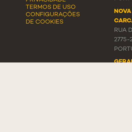
TERMOS DE USO
NOVA
CONFIGURAÇÕES
CARC
DE COOKIES
RUA D
2775-
PORT
GERA
TEL.:
LIST
ELOG
RECL
PORT