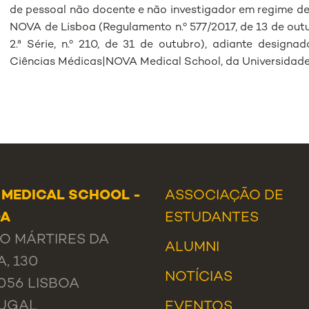
de pessoal não docente e não investigador em regime de
NOVA de Lisboa (Regulamento n.º 577/2017, de 13 de outu
2.ª Série, n.º 210, de 31 de outubro), adiante design
Ciências Médicas|NOVA Medical School, da Universidad
 MEDICAL SCHOOL -
ASSOCIAÇÃO DE
OA
ESTUDANTES
O MÁRTIRES DA
ALUMNI
A, 130
NOTÍCIAS
056 LISBOA
UGAL
EVENTOS