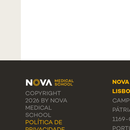
NOVA
LISB
COPYRIGHT
2026 BY NOVA
CAMP
MEDICAL
PÁTRI
SCHOOL
1169-
POLÍTICA DE
PORT
PRIVACIDADE