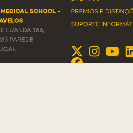
 MEDICAL SCHOOL -
PRÉMIOS E DISTINÇ
AVELOS
SUPORTE INFORMÁT
E LUANDA 166,
233 PAREDE
UGAL
L
 +351 218 803 000
A DE CONTACTOS
IOS, SUGESTÕES E
AMAÇÕES
AL DE DENÚNCIAS