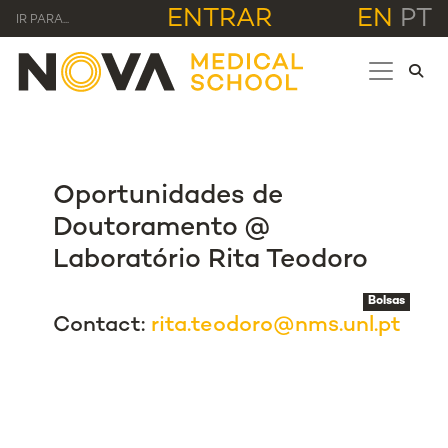
ENTRAR
EN
PT
IR PARA...
Oportunidades de
Doutoramento @
Laboratório Rita Teodoro
Bolsas
Contact:
rita.teodoro@nms.unl.pt