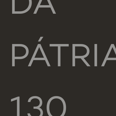
DA
PÁTRIA
130