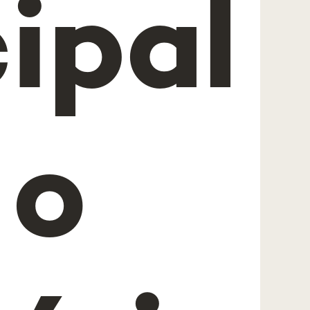
ipal
 o