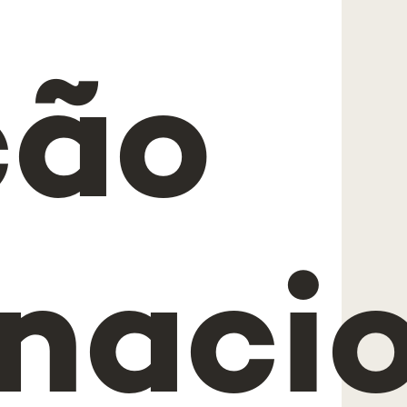
ção
rnaci