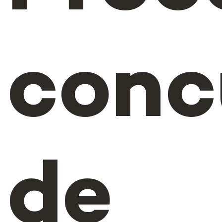
conc
de