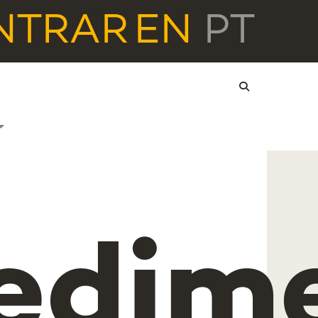
NTRAR
EN
PT
edim