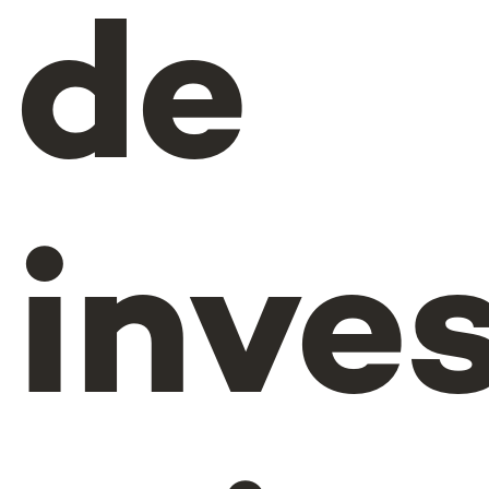
de
inve