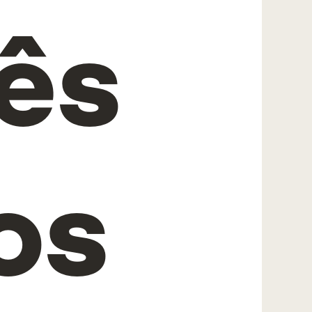
rês
os