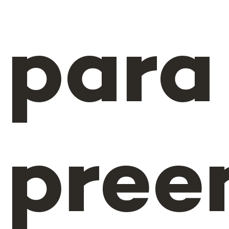
para
pree