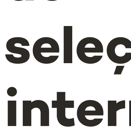
sele
inte