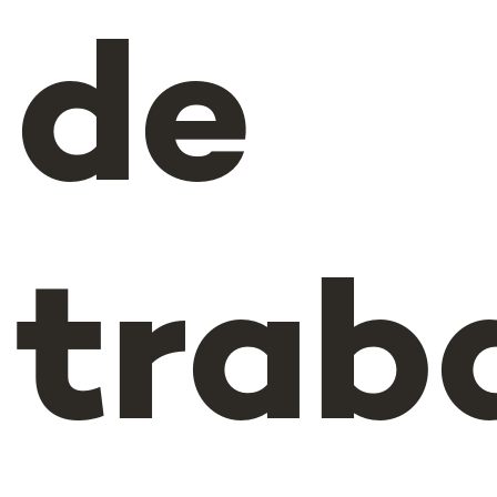
de
trab