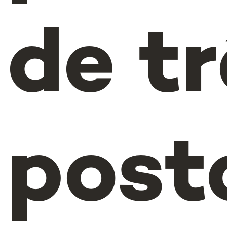
de t
post