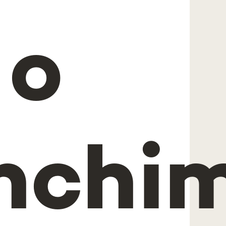
 o
nchi