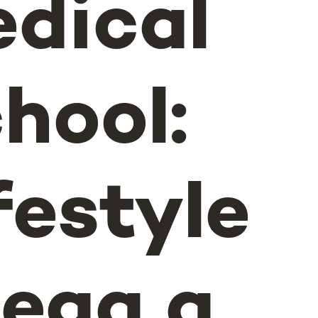
dical
hool:
festyle
ega a