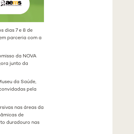
s dias 7 e 8 de
 em parceria com a
romisso da NOVA
ora junto da
 Museu da Saúde,
 convidadas pela
ersivas nas áreas da
inâmicas de
cto duradouro nas