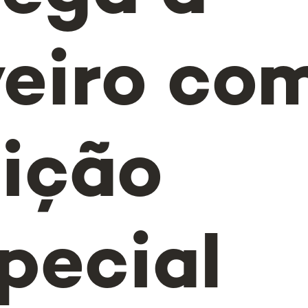
eiro co
ição
pecial