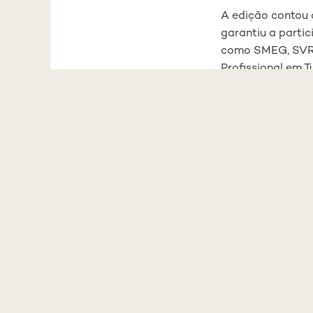
A edição contou 
garantiu a partic
como SMEG, SVR, 
Profissional em T