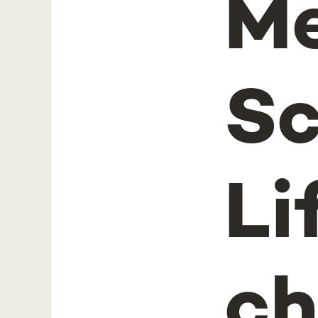
Me
Sc
Li
ch