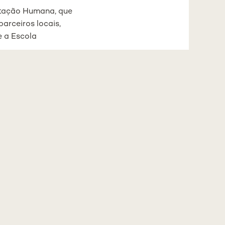
entação Humana, que
parceiros locais,
e a Escola