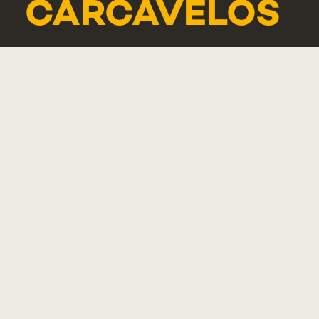
CARCAVELOS
RUA DE
LUANDA 166,
2775-233
PAREDE
PORTUGAL