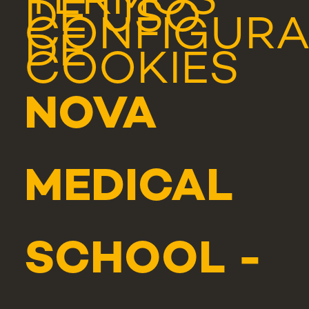
TERMOS
DE USO
CONFIGUR
DE
COOKIES
NOVA
MEDICAL
SCHOOL -