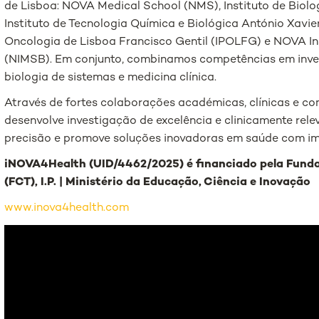
de Lisboa: NOVA Medical School (NMS), Instituto de Biolog
Instituto de Tecnologia Química e Biológica António Xavie
Oncologia de Lisboa Francisco Gentil (IPOLFG) e NOVA In
(NIMSB). Em conjunto, combinamos competências em inves
biologia de sistemas e medicina clínica.
Através de fortes colaborações académicas, clínicas e co
desenvolve investigação de excelência e clinicamente rele
precisão e promove soluções inovadoras em saúde com i
iNOVA4Health (UID/4462/2025) é financiado pela Funda
(FCT), I.P. | Ministério da Educação, Ciência e Inovação
www.inova4health.com