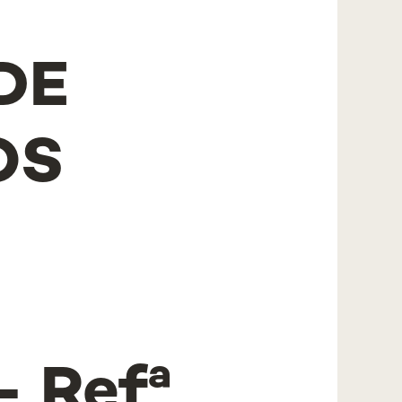
DE
OS
O
 Refª