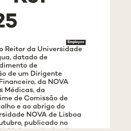
25
Employee
o Reitor da Universidade
gua, datado de
edimento de
ão de um Dirigente
 Financeiro, da NOVA
s Médicas, da
gime de Comissão de
alho e ao abrigo do
ersidade NOVA de Lisboa
utubro, publicado no