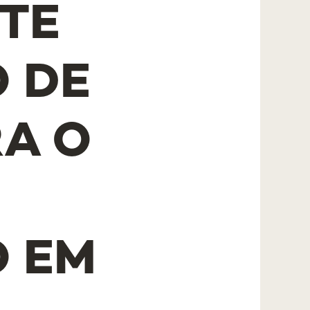
NTE
O DE
RA O
O EM