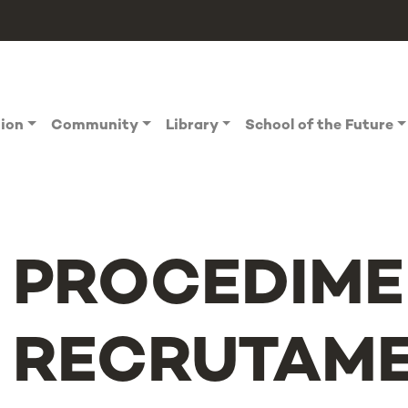
tion
Community
Library
School of the Future
PROCEDIME
RECRUTAME