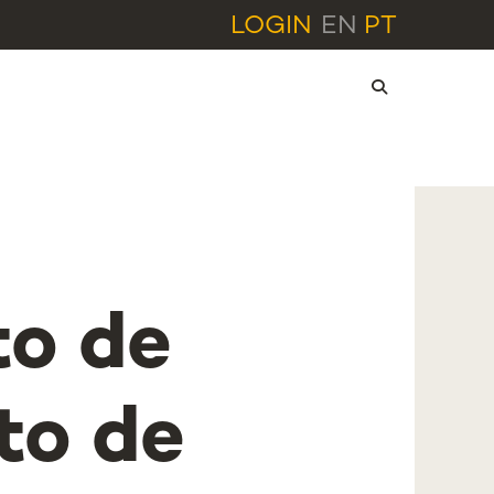
LOGIN
EN
PT
o de
to de