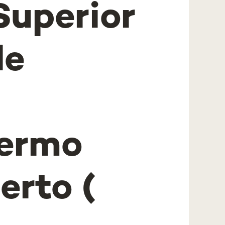
Superior
de
Termo
erto (