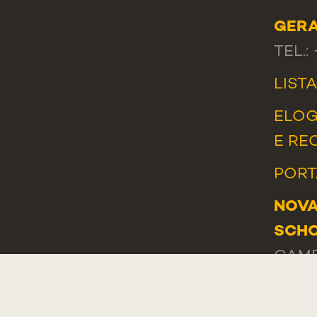
GER
TEL.:
LIST
ELOG
E RE
PORT
NOVA
SCHO
CAMP
PÁTRI
1169