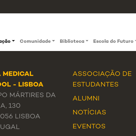
vação
Comunidade
Biblioteca
Escola do Futuro
 MEDICAL
ASSOCIAÇÃO DE
OL - LISBOA
ESTUDANTES
O MÁRTIRES DA
ALUMNI
A, 130
NOTÍCIAS
-056 LISBOA
EVENTOS
TUGAL