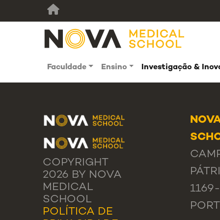
Faculdade
Ensino
Investigação & Ino
NOVA
SCHO
CAMP
COPYRIGHT
PÁTRI
2026 BY NOVA
MEDICAL
1169
SCHOOL
POR
POLÍTICA DE