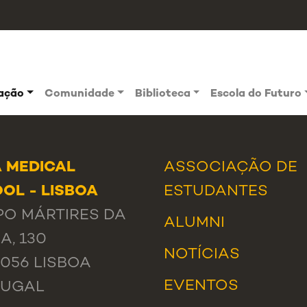
vação
Comunidade
Biblioteca
Escola do Futuro
 MEDICAL
ASSOCIAÇÃO DE
OL - LISBOA
ESTUDANTES
O MÁRTIRES DA
ALUMNI
A, 130
NOTÍCIAS
-056 LISBOA
EVENTOS
TUGAL