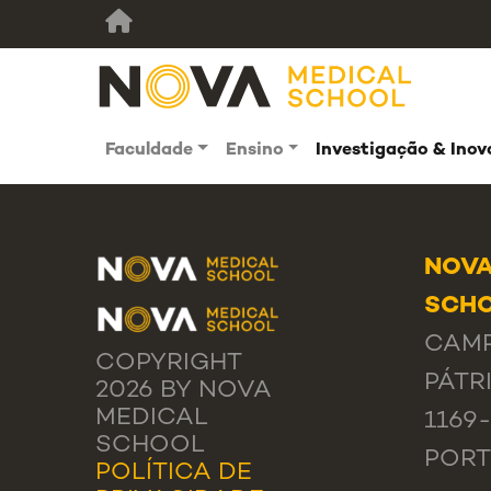
Faculdade
Ensino
Investigação & Ino
NOVA
SCHO
CAMP
COPYRIGHT
PÁTRI
2026 BY NOVA
MEDICAL
1169
SCHOOL
POR
POLÍTICA DE