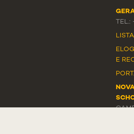
GER
TEL.:
LIST
ELOG
E RE
PORT
NOVA
SCHO
CAMP
PÁTRI
1169