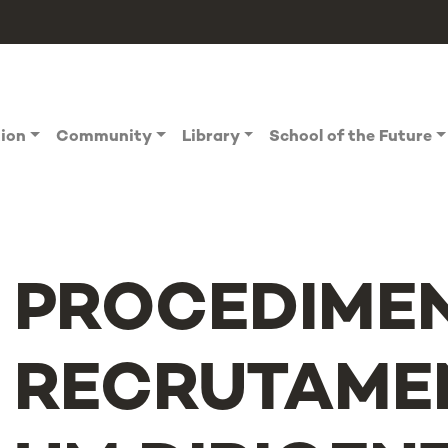
tion
Community
Library
School of the Future
PROCEDIME
RECRUTAME