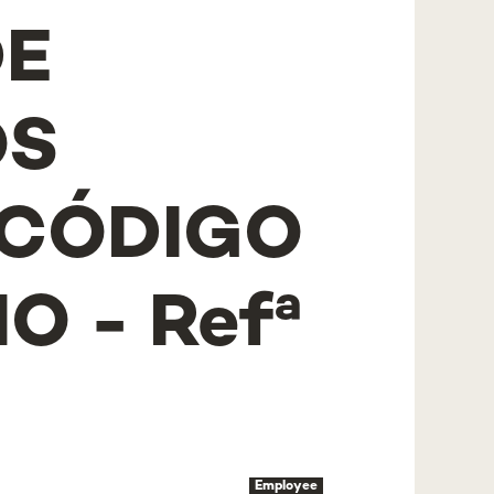
DE
OS
 CÓDIGO
 - Refª
Employee