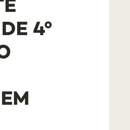
TE
DE 4º
O
 EM