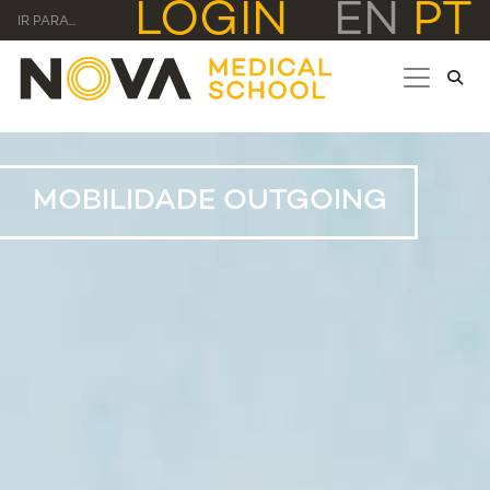
LOGIN
EN
PT
IR PARA...
MOBILIDADE OUTGOING