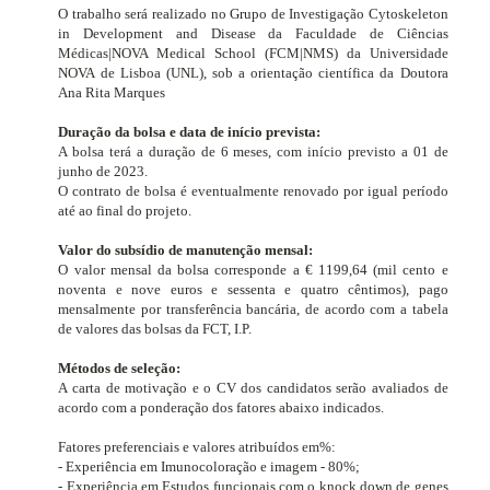
O trabalho será realizado no Grupo de Investigação Cytoskeleton
in Development and Disease
da Faculdade de Ciências
Médicas|NOVA Medical School (FCM|NMS) da Universidade
NOVA de Lisboa (UNL), sob a orientação científica da Doutora
Ana Rita Marques
Duração da bolsa e data de início prevista:
A bolsa terá a duração de 6 meses, com início previsto a 01 de
junho de 2023.
O contrato de bolsa é eventualmente renovado por igual período
até ao final do projeto.
Valor do subsídio de manutenção mensal:
O valor mensal da bolsa corresponde a € 1199,64 (mil cento e
noventa e nove euros e sessenta e quatro cêntimos), pago
mensalmente por transferência bancária, de acordo com a tabela
de valores das bolsas da FCT, I.P.
Métodos de seleção:
A carta de motivação e o CV dos candidatos serão avaliados de
acordo com a ponderação dos fatores abaixo indicados.
Fatores preferenciais e valores atribuídos em%:
- Experiência em Imunocoloração e imagem - 80%;
- Experiência em Estudos funcionais com o knock down de genes