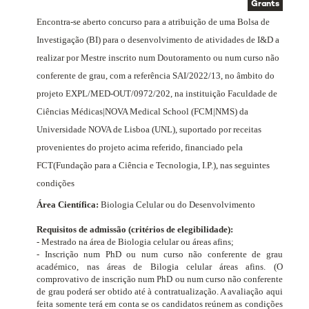
Grants
Encontra-se aberto concurso para a atribuição de uma Bolsa de
Investigação (BI) para o desenvolvimento de atividades de I&D a
realizar por Mestre inscrito num Doutoramento ou num curso não
conferente de grau, com a referência SAI/2022/13, no âmbito do
projeto
EXPL/MED-OUT/0972/202
, na instituição Faculdade de
Ciências Médicas|NOVA Medical School (FCM|NMS) da
Universidade NOVA de Lisboa (UNL), suportado por receitas
provenientes do projeto acima referido, financiado pela
FCT
(Fundação para a Ciência e Tecnologia, I.P.)
, nas seguintes
condições
Área Científica:
Biologia Celular ou do Desenvolvimento
Requisitos de admissão (critérios de elegibilidade):
- Mestrado na área de Biologia celular ou áreas afins;
- Inscrição num PhD ou num curso não conferente de grau
académico, nas áreas de Bilogia celular áreas afins. (O
comprovativo de inscrição num PhD ou num curso não conferente
de grau poderá ser obtido até à contratualização. A avaliação aqui
feita somente terá em conta se os candidatos reúnem as condições