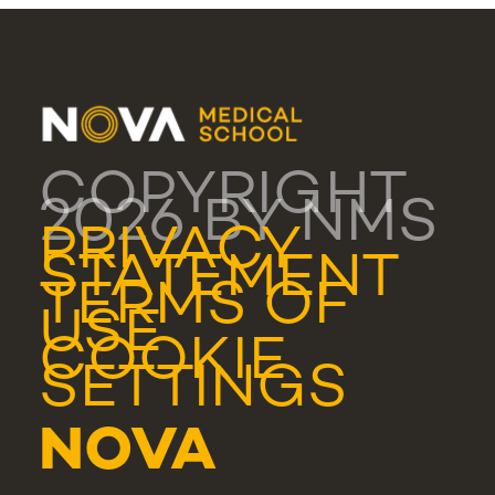
COPYRIGHT
2026 BY NMS
PRIVACY
STATEMENT
TERMS OF
USE
COOKIE
SETTINGS
NOVA