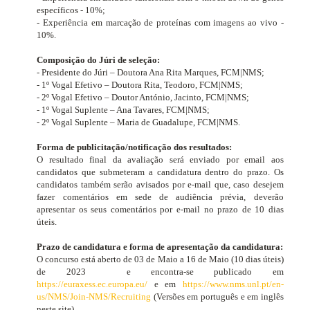
específicos - 10%;
- Experiência em marcação de proteínas com imagens ao vivo -
10%.
Composição do Júri de seleção:
- Presidente do Júri – Doutora Ana Rita Marques, FCM|NMS;
- 1º Vogal Efetivo – Doutora Rita, Teodoro, FCM|NMS;
- 2º Vogal Efetivo – Doutor António, Jacinto, FCM|NMS;
- 1º Vogal Suplente – Ana Tavares, FCM|NMS;
- 2º Vogal Suplente –
Maria de
Guadalupe
, FCM|NMS.
Forma de publicitação/notificação dos resultados:
O resultado final da avaliação será enviado por email aos
candidatos que submeteram a candidatura dentro do prazo. Os
candidatos também serão avisados ​​por e-mail que, caso desejem
fazer comentários em sede de audiência prévia, deverão
apresentar os seus comentários por e-mail no prazo de 10 dias
úteis.
Prazo de candidatura e forma de apresentação da candidatura:
O concurso está aberto de 03 de Maio a 16 de Maio
(10 dias úteis)
de 2023
e encontra-se publicado em
https://euraxess.ec.europa.eu/
e em
https://www.nms.unl.pt/en-
us/NMS/Join-NMS/Recruiting
(Versões em português e em inglês
neste site).