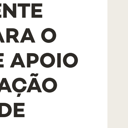
ENTE
ARA O
E APOIO
GAÇÃO
 DE