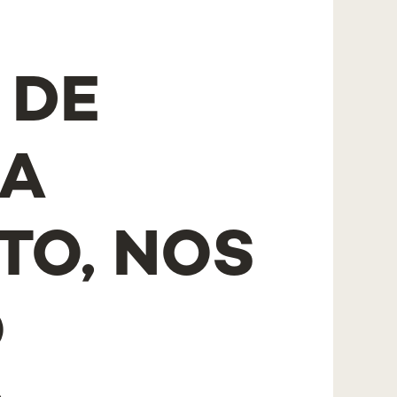
 DE
 A
TO, NOS
O