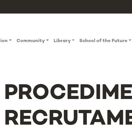
tion
Community
Library
School of the Future
PROCEDIME
RECRUTAM