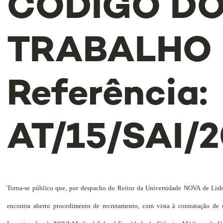
CÓDIGO D
TRABALHO 
Referência:
AT/15/SAI/
Torna-se público que, por despacho do Reitor da Universidade NOVA de Lisbo
encontra aberto procedimento de recrutamento, com vista à contratação de