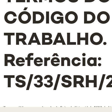
CÓDIGO DO
TRABALHO.
Referência:
TS/33/SRH/
Torna-se público que, por despacho do Reitor da Universidade NOVA de Lis