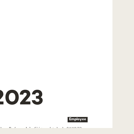
2023
Employee
boa, Professor João Sàágua, datado de 04/10/23, se