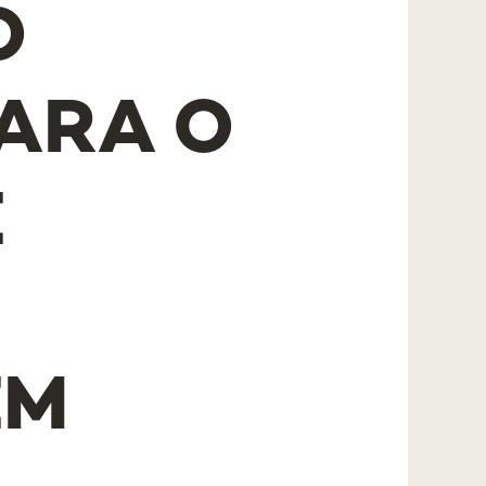
O
ARA O
E
EM