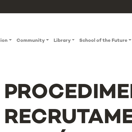
tion
Community
Library
School of the Future
PROCEDIME
RECRUTAME