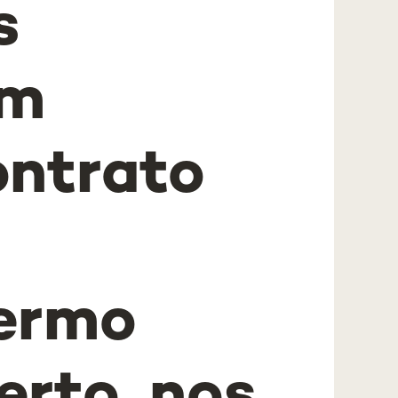
s
em
ontrato
e
Termo