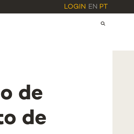
LOGIN
EN
PT
o de
o de