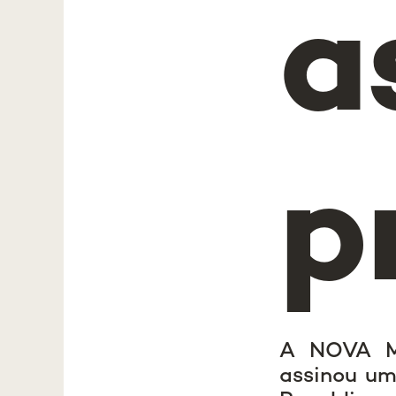
a
p
A NOVA Me
assinou um