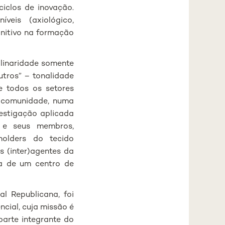
 ciclos de inovação.
veis (axiológico,
gnitivo na formação
plinaridade somente
utros” – tonalidade
e todos os setores
a comunidade, numa
vestigação aplicada
e e seus membros,
holders do tecido
s (inter)agentes da
a de um centro de
 Republicana, foi
ncial, cuja missão é
parte integrante do