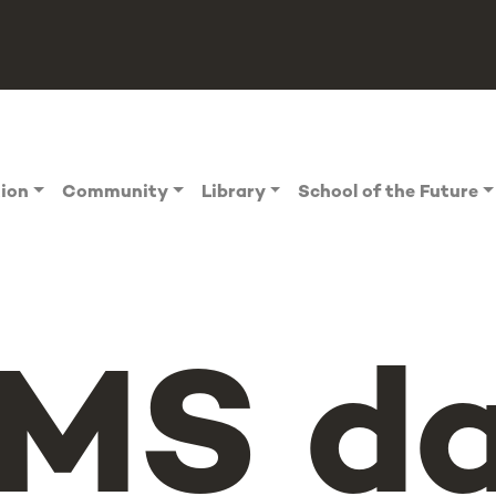
tion
Community
Library
School of the Future
MS d