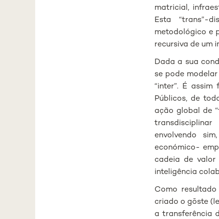
matricial, infrae
Esta “trans”-di
metodológico e p
recursiva de um i
Dada a sua condi
se pode modelar 
“inter”. É assi
Públicos, de to
ação global de “
transdisciplina
envolvendo sim,
económico- empre
cadeia de valor
inteligência col
Como resultado 
criado o gōste (l
a transferência 