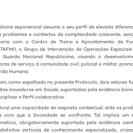
icina exponencial assume o seu perfil de elevada diferen
 a problemas e contextos de complexidade crescente, sen
rceria com o Centro de Treino e Aprontamento de Fo
(CTAFMI), o Grupo de Intervenção de Operações Especiais
 Guarda Nacional Republicana, visando o desenvolvim
ras de serviço à comunidade civil, policial e militar, pro
Vida Humana;
m, como espelhado no presente Protocolo, dois vetores f
ões inovadoras em Saúde, suportadas pela evidência biom
ciplinar e Perfil colaborativo.
fulcral uma capacidade de resposta contextual, ante os pr
is com que a Sociedade se confronta. Tal implica um 
emático, obrigatoriamente suportado pela evidência cient
distintos verticais de conhecimento especializado, cria