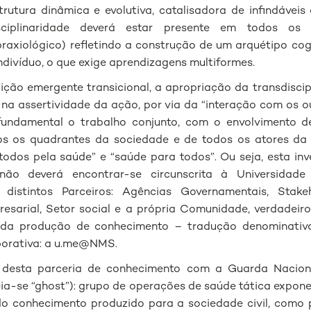
strutura dinâmica e evolutiva, catalisadora de infindáveis
sciplinaridade deverá estar presente em todos os ní
raxiológico) refletindo a construção de um arquétipo co
ndivíduo, o que exige aprendizagens multiformes.
ção emergente transicional, a apropriação da transdisci
na assertividade da ação, por via da “interação com os o
m fundamental o trabalho conjunto, com o envolvimento d
dos os quadrantes da sociedade e de todos os atores d
todos pela saúde” e “saúde para todos”. Ou seja, esta in
r não deverá encontrar-se circunscrita à Universidad
 distintos Parceiros: Agências Governamentais, Stake
sarial, Setor social e a própria Comunidade, verdadeiro
 da produção de conhecimento – tradução denominativ
aborativa: a u.me@NMS.
desta parceria de conhecimento com a Guarda Nacional
eia-se “ghost”): grupo de operações de saúde tática expone
do conhecimento produzido para a sociedade civil, como 