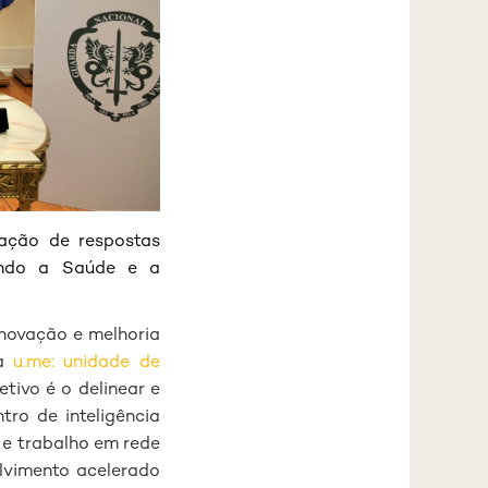
ação de respostas
vendo a Saúde e a
inovação e melhoria
da
u.me: unidade de
tivo é o delinear e
ro de inteligência
o e trabalho em rede
lvimento acelerado