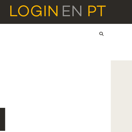
LOGIN
EN
PT
a