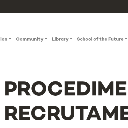
tion
Community
Library
School of the Future
PROCEDIME
RECRUTAME