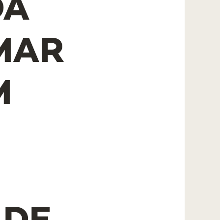
DA
MAR
M