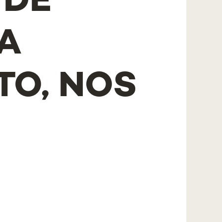
 DE
A
TO, NOS
O