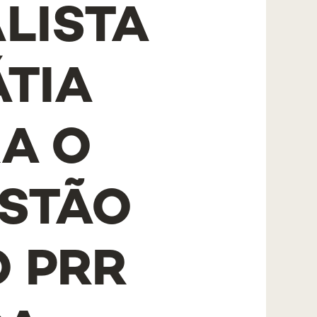
LISTA
ÁTIA
RA O
ESTÃO
O PRR