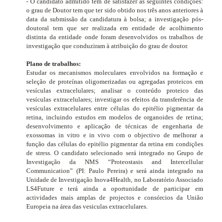
- O candidato admitido tem de satisfazer as seguintes condições:
o grau de Doutor tem que ter sido obtido nos três anos anteriores à
data da submissão da candidatura à bolsa; a investigação pós-
doutoral tem que ser realizada em entidade de acolhimento
distinta da entidade onde foram desenvolvidos os trabalhos de
investigação que conduziram à atribuição do grau de doutor.
Plano de trabalhos:
Estudar os mecanismos moleculares envolvidos na formação e
seleção de proteínas oligomerizadas ou agregadas proteicos em
vesículas extracelulares; analisar o conteúdo proteico das
vesículas extracelulares; investigar os efeitos da transferência de
vesículas extracelulares entre células do epitélio pigmentar da
retina, incluindo estudos em modelos de organoides de retina;
desenvolvimento e aplicação de técnicas de engenharia de
exossomas
in vitro e in vivo
com o objectivo de melhorar a
função das células do epitélio pigmentar da retina em condições
de stress. O candidato selecionado será integrado no Grupo de
Investigação da NMS “Proteostasis and Intercellular
Communication” (PI: Paulo Pereira) e será ainda integrado na
Unidade de Investigação Inova4Health, no Laboratório Associado
LS4Future e terá ainda a oportunidade de participar em
actividades mais amplas de projectos e consórcios da União
Europeia na área das vesiculas extracelulares.