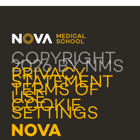
COPYRIGHT
2026 BY NMS
PRIVACY
STATEMENT
TERMS OF
USE
COOKIE
SETTINGS
NOVA