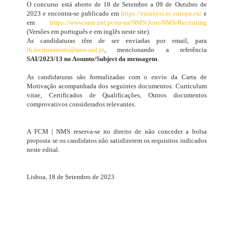
O concurso está aberto de 18 de Setembro a 09 de Outubro de
2023 e encontra-se publicado em
https://euraxess.ec.europa.eu/
e
em
https://www.nms.unl.pt/en-us/NMS/Join-NMS/Recruiting
(Versões em português e em inglês neste site).
As candidaturas têm de ser enviadas por email, para
rh.recrutamento@nms.unl.pt
, mencionando a referência
SAI/2023/13 no Assunto/Subject da mensagem
.
As candidaturas são formalizadas com o envio da Carta de
Motivação acompanhada dos seguintes documentos:
Curriculum
vitae
, Certificados de Qualificações, Outros documentos
comprovativos considerados relevantes.
A FCM | NMS reserva-se no direito de não conceder a bolsa
proposta se os candidatos não satisfizerem os requisitos indicados
neste edital.
Lisboa, 18 de Setembro de 2023