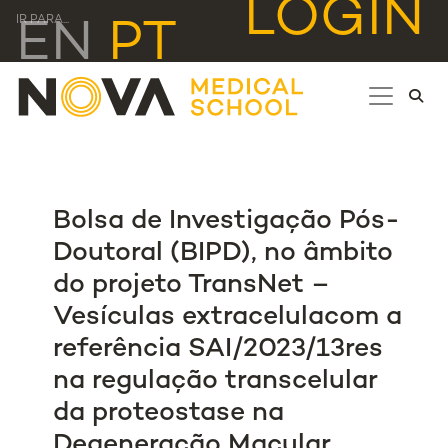
LOGIN
IR PARA...
EN
PT
Bolsa de Investigação Pós-
Doutoral (BIPD), no âmbito
do projeto TransNet –
Vesículas extracelulacom a
referência SAI/2023/13res
na regulação transcelular
da proteostase na
Degeneração Macular