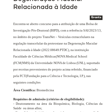
Relacionada à Idade
Grants
Encontra-se aberto concurso para a atribuição de uma Bolsa de
Investigação Pós-Doutoral (BIPD), com a referência SAI/2023/13,
no âmbito do projeto
TransNet – Vesículas extracelulares na
regulação transcelular da proteostase na Degeneração Macular
Relacionada à Idade (2022.08649.PTDC)
, na instituição
Faculdade de Ciências Médicas|NOVA Medical School
(FCM|NMS) da Universidade NOVA de Lisboa (UNL), suportado
por receitas provenientes do projeto acima referido, financiado
pela FCT
(Fundação para a Ciência e Tecnologia, I.P.)
, nas
seguintes condições
Área Científica:
Biomedicina
Requisitos de admissão (critérios de elegibilidade):
- Doutoramento na área da Bioquímica, Biologia, Ciências da
Saúde
ou áreas afins;