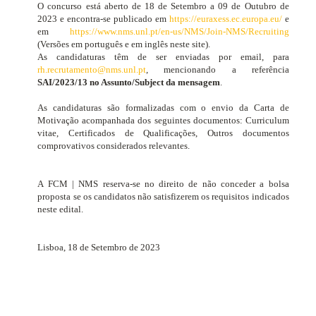
O concurso está aberto de 18 de Setembro a 09 de Outubro de
2023 e encontra-se publicado em
https://euraxess.ec.europa.eu/
e
em
https://www.nms.unl.pt/en-us/NMS/Join-NMS/Recruiting
(Versões em português e em inglês neste site).
As candidaturas têm de ser enviadas por email, para
rh.recrutamento@nms.unl.pt
, mencionando a referência
SAI/2023/13 no Assunto/Subject da mensagem
.
As candidaturas são formalizadas com o envio da Carta de
Motivação acompanhada dos seguintes documentos:
Curriculum
vitae
, Certificados de Qualificações, Outros documentos
comprovativos considerados relevantes.
A FCM | NMS reserva-se no direito de não conceder a bolsa
proposta se os candidatos não satisfizerem os requisitos indicados
neste edital.
Lisboa, 18 de Setembro de 2023