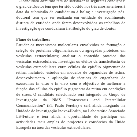
- O candidato admitido tem de satisfazer as seguintes condições:
o grau de Doutor tem que ter sido obtido nos três anos anteriores à
data da submissão da candidatura à bolsa; a investigação pós-
doutoral tem que ser realizada em entidade de acolhimento
distinta da entidade onde foram desenvolvidos os trabalhos de
investigação que conduziram à atribuição do grau de doutor.
Plano de trabalhos:
Estudar os mecanismos moleculares envolvidos na formação e
seleção de proteínas oligomerizadas ou agregadas proteicos em
vesículas extracelulares; analisar o conteúdo proteico das
vesículas extracelulares; investigar os efeitos da transferência de
vesículas extracelulares entre células do epitélio pigmentar da
retina, incluindo estudos em modelos de organoides de retina;
desenvolvimento e aplicação de técnicas de engenharia de
exossomas
in vitro e in vivo
com o objectivo de melhorar a
função das células do epitélio pigmentar da retina em condições
de stress. O candidato selecionado será integrado no Grupo de
Investigação da NMS “Proteostasis and Intercellular
Communication” (PI: Paulo Pereira) e será ainda integrado na
Unidade de Investigação Inova4Health, no Laboratório Associado
LS4Future e terá ainda a oportunidade de participar em
actividades mais amplas de projectos e consórcios da União
Europeia na área das vesiculas extracelulares.