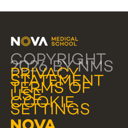
COPYRIGHT
2026 BY NMS
PRIVACY
STATEMENT
TERMS OF
USE
COOKIE
SETTINGS
NOVA