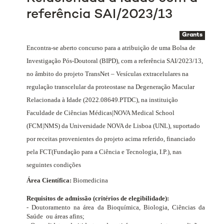
referência SAI/2023/13
Grants
Encontra-se aberto concurso para a atribuição de uma Bolsa de
Investigação Pós-Doutoral (BIPD), com a referência SAI/2023/13,
no âmbito do projeto
TransNet – Vesículas extracelulares na
regulação transcelular da proteostase na Degeneração Macular
Relacionada à Idade (2022.08649.PTDC)
, na instituição
Faculdade de Ciências Médicas|NOVA Medical School
(FCM|NMS) da Universidade NOVA de Lisboa (UNL), suportado
por receitas provenientes do projeto acima referido, financiado
pela FCT
(Fundação para a Ciência e Tecnologia, I.P.)
, nas
seguintes condições
Área Científica:
Biomedicina
Requisitos de admissão (critérios de elegibilidade):
- Doutoramento na área da Bioquímica, Biologia, Ciências da
Saúde
ou áreas afins;