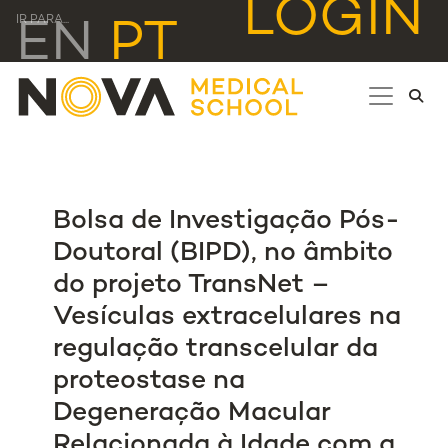
LOGIN
IR PARA...
EN
PT
Bolsa de Investigação Pós-
Doutoral (BIPD), no âmbito
do projeto TransNet –
Vesículas extracelulares na
regulação transcelular da
proteostase na
Degeneração Macular
Relacionada à Idade com a