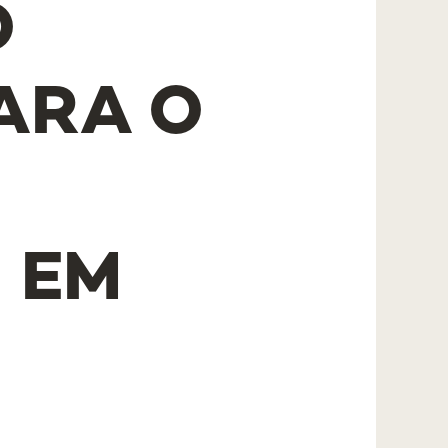
O
ARA O
 EM