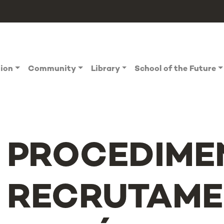
tion
Community
Library
School of the Future
PROCEDIME
RECRUTAME