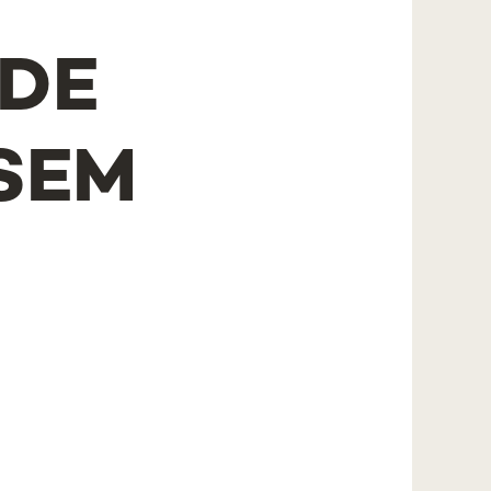
 DE
SEM
S