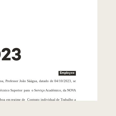
023
Employee
a, Professor João Sàágua, datado de 04/10/2023, se
Técnico Superior
para
o Serviço Académico, da NOVA
sboa em regime de
Contrato individual de Trabalho
a
o dos dirigentes da Universidade NOVA de Lisboa