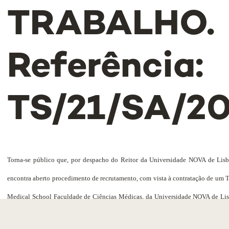
TRABALHO.
Referência:
TS/21/SA/2
Torna-se público que, por despacho do Reitor da Universidade NOVA de Lisbo
encontra aberto procedimento de recrutamento, com vista à contratação de um 
Medical School Faculdade de Ciências Médicas, da Universidade NOVA de Li
Sem Termo nos termos do Código do Trabalho e ao abrigo do Regulament