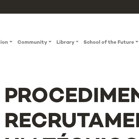
tion
Community
Library
School of the Future
PROCEDIME
RECRUTAME