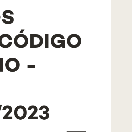
OS
 CÓDIGO
O -
/2023