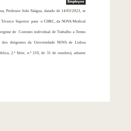
Employee
a, Professor João Sàágua, datado de 14/03/2023, se
m Técnico Superior
para
o CHRC, da NOVA Medical
 regime de
Contrato individual de Trabalho
a Termo
 dos dirigentes da Universidade NOVA de Lisboa
ica, 2.ª Série, n.º 210, de 31 de outubro), adiante